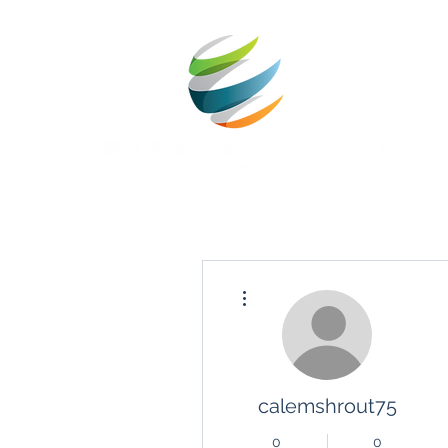
Más acciones
calemshrout75
0
0