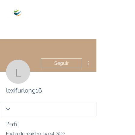
Más acciones
Seguir
lexifurlong16
lexifurlong16
Perfil
Fecha de registro: 14 oct 2022