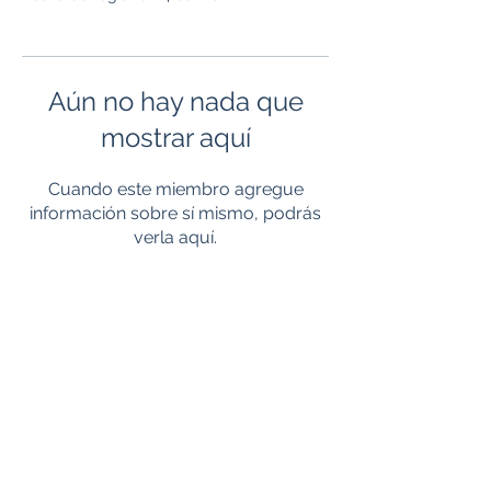
Aún no hay nada que
mostrar aquí
Cuando este miembro agregue
información sobre sí mismo, podrás
verla aquí.
+5072707777
Calle 69 y Ave. 5ª Sur
Panamá, República de Panamá